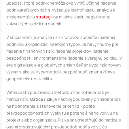
udalosti, ktoré podnik nemôže ovplyvniť. Účinné riadenie
podnikateľských rizík si vyžaduje identifikáciu, analýzu a
implementáciu
stratégií
na minimalizáciu negatívneho
vplyvu týchto rizík na podnik.
V súčasnosti je analýza rizík kľúčovou súčasťou riadenia
podnikov a organizácií všetkých typov. Je nevyhnutný pre
riadenie finančných rizík, riadenie projektov, riadenie
bezpečnosti, environmentálne riadenie a verejnú politiku. V
ére digitalizácie a globálnych zmien čelí analýza rizík novým
výzvam, ako sú kybernetická bezpečnosť, zmena klímy a
geopolitická nestabilita.
Veľmi často používanou metódou hodnotenia rizík je
matica rizík.
Matica rizík
je nástroj používaný pri riadení rizík
na hodnotenie a stanovenie priorít rizík podľa
pravdepodobnosti ich výskytu a potenciálneho vplyvu na
projekt alebo organizáciu. Riziká sa umiestňujú do matice s
osami predstavujúcimi pravdepodobnosť a vplyv, čo