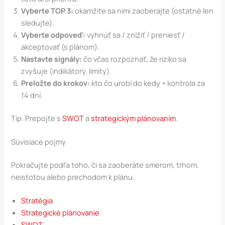
Vyberte TOP 3:
okamžite sa nimi zaoberajte (ostatné len
sledujte).
Vyberte odpoveď:
vyhnúť sa / znížiť / preniesť /
akceptovať (s plánom).
Nastavte signály:
čo včas rozpoznať, že riziko sa
zvyšuje (indikátory, limity).
Preložte do krokov:
kto čo urobí do kedy + kontrola za
14 dní.
Tip: Prepojte s
SWOT
a
strategickým plánovaním
.
Súvisiace pojmy
Pokračujte podľa toho, či sa zaoberáte smerom, trhom,
neistotou alebo prechodom k plánu.
Stratégia
Strategické plánovanie
SWOT