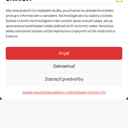
Aby sme poskytli čo najlepšie služby, používame na ukladanie a/alebo
prístup k informáciám o zariadení, technológie ako sú súbory cookies.
Súhlas s týmito technológiami nám umožní spracovávať údaje, ako je
správanie pri prehliadaní alebo jedinečné ID na tomto webe. Nesúhlas
alebo odvolanie súhlasu môže nepriaznivo ovplyvniť určité vlastnosti a
funkcie.
Prijať
Odmietnuť
Stratégia, ktorá premení potenciál vášho
podnikania na skutočný rast.
Zobraziť predvoľby
Zásady používania súborov cookie
Zásady ochrany OU
Čeština
Slovenčina
Metóda STRATE9Y