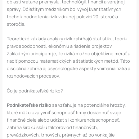
oblastí vrátane priemyslu, technológií, financií a verejnej
správy. Dôležitým medzníkom bol vývoj kvantitatívnych
techník hodnotenia rizík v druhej polovici 20. storočia.
storočia.
Teoretické základy analýzy rizík zahŕňajú štatistiku, teóriu
pravdepodobnosti, ekonómiu a riadenie projektov.
Základným princípom je, že riziká možno objektívne merať a
riadiť pomocou matematických a štatistických metód. Táto
disciplína zahŕňa aj psychologické aspekty vnímania rizika a
rozhodovacích procesov.
Čo je podnikateľské riziko?
Podnikateľské riziko
sa vzťahuje na potenciálne hrozby,
ktoré môžu ovplyvniť schopnosť firmy dosiahnuť svoje
finančné ciele alebo udržať si konkurencieschopnosť.
Zahŕňa širokú škálu faktorov od finančných,
prevádzkových, trhových, právnych až po vonkajšie