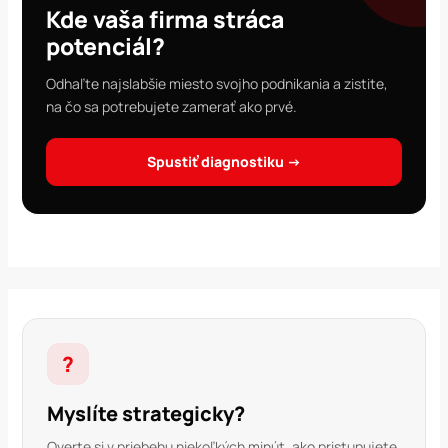
Kde vaša firma stráca
potenciál?
Odhaľte najslabšie miesto svojho podnikania a zistite,
na čo sa potrebujete zamerať ako prvé.
Spustiť diagnostiku →
?
Myslíte strategicky?
Overte si v priebehu niekoľkých minút, ako pristupujete