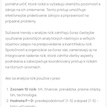
pomáha určiť, ktoré riziká si vyžadujú okamžitú pozornosť a
zdroje na ich zmiernenie. Tento prístup umožňuje
efektívnejšie prideľovanie zdrojov a pripravenosť na
prípadné problémy.
Súčasné trendy v analýze rizík zahŕňajú čoraz častejšie
využívanie pokročilých analytických nástrojov a veľkých
objemov údajov na predpovedanie a kvantifikáciu rizík.
Spoločnosti a organizácie sa čoraz viac zameriavajú aj na
integrované riadenie rizík, ktoré zahŕňa všetky aspekty
podnikania a zabezpečuje koordinovaný prístup k rizikám
na rôznych úrovniach.
Ako sa analýza rizík používa v praxi
Zoznam 10 rizík:
trh, financie, prevádzka, právne otázky,
tím, technológia.
Hodnota P × D:
pravdepodobnosť (1–5) a dopad (1–5) –
toto určí prioritu.