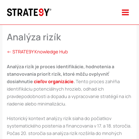
Preskočiť
na
obsah
Analýza rizík
← STRATE9Y Knowledge Hub
Analýza rizík je proces identifikácie, hodnotenia a
stanovovania priorít rizík, ktoré môžu ovplyvniť
dosiahnutie
cieľov organizácie
.
Tento proces zahŕňa
identifikáciu potenciálnych hrozieb, odhad ich
pravdepodobnosti a dopadu a vypracovanie stratégií na ich
riadenie alebo minimalizáciu.
Historický kontext analýzy rizík siaha do počiatkov
systematického poistenia a financovania v 17. a 18. storočia.
Počas 20. storočia sa analýza rizík rozšírila do mnohých