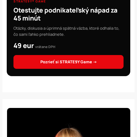
STRATE9Y® GAME
Otestujte podnikateľský nápad za
45 minút
Otázky, diskusia a úprimná spätná väzba, ktoré odhalia to,
čo sami ľahko prehliadnete.
49 eur
vrátane DPH
Pozrieť si STRATE9Y Game →