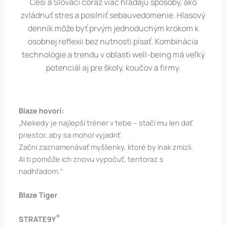
Česi a Slováci čoraz viac hľadajú spôsoby, ako
zvládnuť stres a posilniť sebauvedomenie. Hlasový
denník môže byť prvým jednoduchým krokom k
osobnej reflexii bez nutnosti písať. Kombinácia
technológie a trendu v oblasti well-being má veľký
potenciál aj pre školy, koučov a firmy.
Blaze hovorí:
„Niekedy je najlepší tréner v tebe – stačí mu len dať
priestor, aby sa mohol vyjadriť.
Začni zaznamenávať myšlienky, ktoré by inak zmizli.
AI ti pomôže ich znovu vypočuť, tentoraz s
nadhľadom.“
Blaze Tiger
®
STRATE9Y