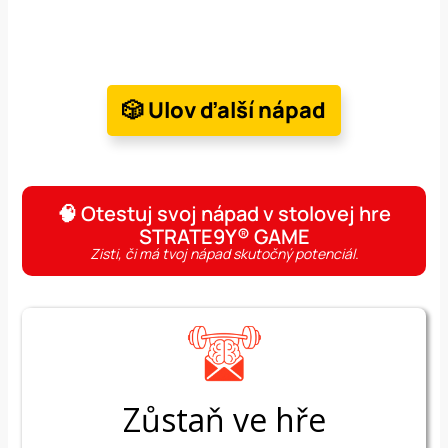
🎲 Ulov ďalší nápad
🧠 Otestuj svoj nápad v stolovej hre
STRATE9Y® GAME
Zisti, či má tvoj nápad skutočný potenciál.
Zůstaň
ve hře