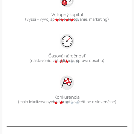
Vstupný kapitál
★
★
★
★
★
(vyšší – vývoj aplikácie, testovanie, marketing)
Časová náročnosť
★
★
★
★
★
(nastavenie, aktualizácia, správa obsahu)
Konkurencia
★
★
★
★
★
(málo lokalizovaných alternatív v češtine a slovenčine)