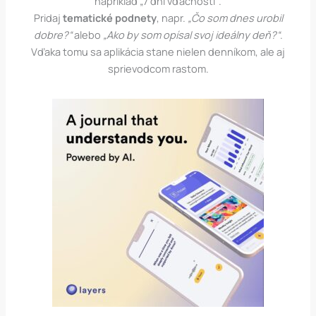
napríklad „7 dní vďačnosti“.
Pridaj
tematické podnety
, napr.
„Čo som dnes urobil
dobre?“
alebo
„Ako by som opísal svoj ideálny deň?“
.
Vďaka tomu sa aplikácia stane nielen denníkom, ale aj
sprievodcom rastom.