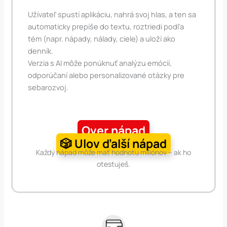
Užívateľ spustí aplikáciu, nahrá svoj hlas, a ten sa
automaticky prepíše do textu, roztriedi podľa
tém (napr. nápady, nálady, ciele) a uloží ako
denník.
Verzia s AI môže ponúknuť analýzu emócií,
odporúčaní alebo personalizované otázky pre
sebarozvoj.
Over nápad
🎲 Ulov ďalší nápad
Každý nápad môže mať hodnotu miliónov – ak ho
otestuješ.