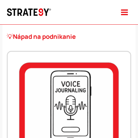
Preskočiť
na
obsah
💡
Nápad na podnikanie