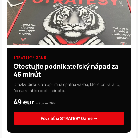
STRATE9Y® GAME
Otestujte podnikateľský nápad za
45 minút
Otázky, diskusia a úprimná spätná väzba, ktoré odhalia to,
čo sami ľahko prehliadnete.
49 eur
vrátane DPH
Pozrieť si STRATE9Y Game →