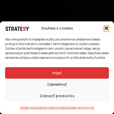
Souhlas s cookies
Aby sme poskytli čo najlepšie služby, používame na ukladanie a/alebo
prístup k informáciám o zariadení, technológie ako sú súbory cookies.
Súhlas s týmito technológiami nám umožní spracovávať údaje, ako je
správanie pri prehliadaní alebo jedinečné ID na tomto webe. Nesúhlas alebo
odvolanie súhlasu môže nepriaznivo ovplyvniť určité vlastnosti a funkcie.
Prijať
Odmietnuť
Zobraziť predvoľby
Zásady používania súborov cookie
Zásady ochrany OU