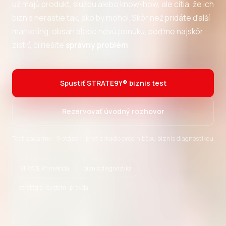
už majú produkt, službu alebo know-how, ale cítia, že ich
biznis nerastie tak, ako by mohol. Skôr než pridáte ďalší
marketing, obsah alebo novú ponuku, poďme najskôr
zistiť, či riešite
správny problém
.
Spustiť STRATE9Y® biznis test
Rezervovať úvodný rozhovor
Test zadarmo · 9 otázok · prvé zrkadlo pred hlbšou biznis diagnostikou
STRATE9Y metóda
biznis diagnostika
stratégia · systém · pravda