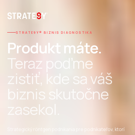
STRATE9Y® BIZNIS DIAGNOSTIKA
Produkt máte.
Teraz poďme
zistiť, kde sa váš
biznis skutočne
zasekol.
Strategický röntgen podnikania pre podnikateľov, ktorí