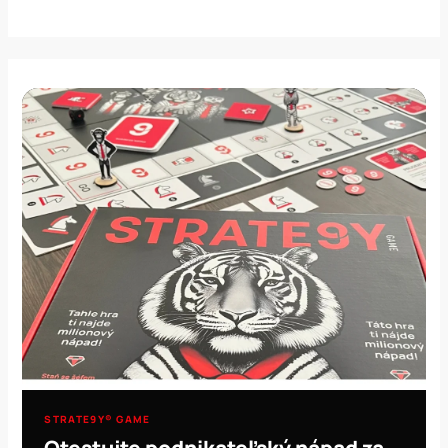
STRATE9Y® GAME