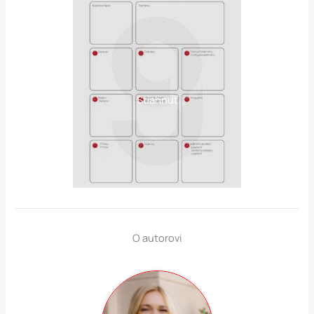
Stiahnuť
O autorovi