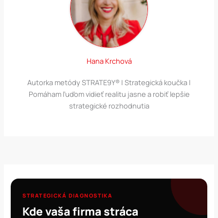
Hana Krchová
Autorka metódy STRATE9Y® | Strategická koučka |
Pomáham ľuďom vidieť realitu jasne a robiť lepšie
strategické rozhodnutia
STRATEGICKÁ DIAGNOSTIKA
Kde vaša firma stráca