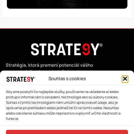
Stratégia, ktorá premení potenciál vášho
podnikania na skutočný rast.
Souhlas s cookies
Aby sme poskytli čo najlepšie služby, používame na ukladanie a/alebo
Čeština
prístup k informáciám o zariadení, technológie ako sú súbory cookies.
Súhlas s týmito technológiami nám umožní spracovávať údaje, ako je
Slovenčina
správanie pri prehliadaní alebo jedinečné ID na tomto webe. Nesúhlas
alebo odvolanie súhlasu môže nepriaznivo ovplyvniť určité vlastnosti a
funkcie.
Metóda STRATE9Y
Všeobecné obchodné podmienky