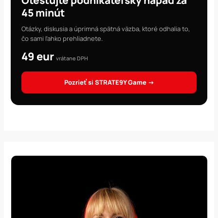
Otestujte podnikateľský nápad za
45 minút
Otázky, diskusia a úprimná spätná väzba, ktoré odhalia to,
čo sami ľahko prehliadnete.
49 eur
vrátane DPH
Pozrieť si STRATE9Y Game →