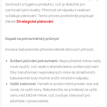
čerstvost a hygienu produktu, což je důležité pro
zachování jeho kvality. Přechod od nápadu k realizaci
vyžaduje plánování. Tento proces podrobněji popisuje
článek
Strategické plánování
.
Dopad na potravinářský průmysl
Inovace babykarotek přinesla několik klíčových přínosů:
Snížení plýtvání potravinami
: Nepoužitelné mrkve našly
nové využití, což vedlo k dramatickému snížení plýtvání.
Díky transformaci neprodejných mrkví do atraktivních
babykarotek bylo možné snížit množství odpadu.
Vyšší ziskovost
: Farmáři a výrobci mohli prodat více své
úrody za vyšší ceny. Babykarotky se prodávají za vyšší
cenu než běžné mrkve, což zvyšuje ziskovost pro
pěstitele i zpracovatele.