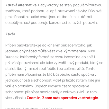
Zdravá alternativa
: Babykarotky se staly populární zdravou
svačinou, která podporuje lepší stravovací návyky. Díky své
praktičnosti a sladké chuti jsou oblíbené mezi dětmi i
dospělými, což podporuje konzumaci zdravých potravin​.
Závěr
Příběh babykarotek je dokonalým příkladem toho, jak
jednoduchý nápad může vést k velkým změnám.
Mike
Yurosek, kalifornský farmář, se svou inovací nejen snížil
plýtvání potravinami, ale také vytvořil nový produkt, který se
stal oblíbeným mezi spotřebiteli po celém světě. Tento
příběh nám připomíná, že klíč k úspěchu často spočívá v
jednoduchosti a schopnosti vidět příležitosti tam, kde jiní
vidí jen problémy. Úspěch inovace často spočívá ve
schopnosti přepínat mezi detaily a celkovou vizí – o tom
více v článku
Zoom in, Zoom out: operativa vs strategie
.