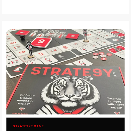
STRATE9Y® GAME