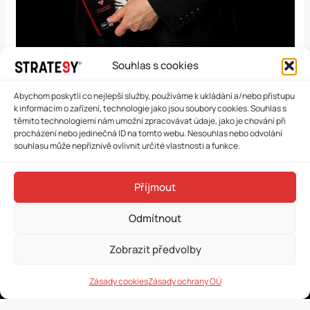
Souhlas s cookies
Abychom poskytli co nejlepší služby, používáme k ukládání a/nebo přístupu
k informacím o zařízení, technologie jako jsou soubory cookies. Souhlas s
těmito technologiemi nám umožní zpracovávat údaje, jako je chování při
procházení nebo jedinečná ID na tomto webu. Nesouhlas nebo odvolání
souhlasu může nepříznivě ovlivnit určité vlastnosti a funkce.
Příjmout
Strategie, která promění potenciál vašeho
Odmítnout
byznysu ve skutečný růst.
Zobrazit předvolby
Zásady cookies
Zásady ochrany OÚ
Čeština