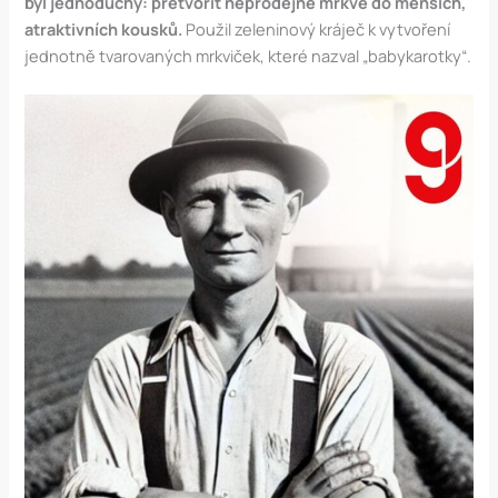
byl jednoduchý: přetvořit neprodejné mrkve do menších,
atraktivních kousků.
Použil zeleninový kráječ k vytvoření
jednotně tvarovaných mrkviček, které nazval „babykarotky“​.