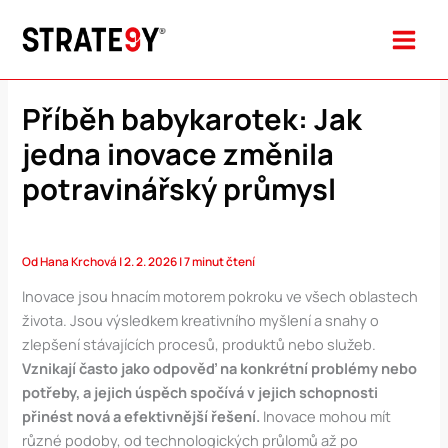
Přeskočit
na
obsah
Příběh babykarotek: Jak
jedna inovace změnila
potravinářský průmysl
Od
Hana Krchová
|
2. 2. 2026
|
7 minut čtení
Inovace jsou hnacím motorem pokroku ve všech oblastech
života. Jsou výsledkem kreativního myšlení a snahy o
zlepšení stávajících procesů, produktů nebo služeb.
Vznikají často jako odpověď na konkrétní problémy nebo
potřeby, a jejich úspěch spočívá v jejich schopnosti
přinést nová a efektivnější řešení.
Inovace mohou mít
různé podoby, od technologických průlomů až po