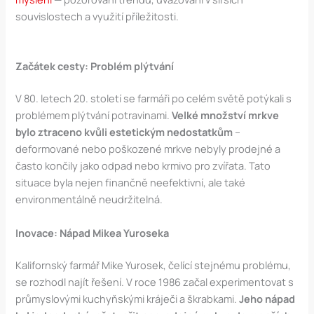
souvislostech a využití příležitosti.
Začátek cesty: Problém plýtvání
V 80. letech 20. století se farmáři po celém světě potýkali s
problémem plýtvání potravinami.
Velké množství mrkve
bylo ztraceno kvůli estetickým nedostatkům
–
deformované nebo poškozené mrkve nebyly prodejné a
často končily jako odpad nebo krmivo pro zvířata. Tato
situace byla nejen finančně neefektivní, ale také
environmentálně neudržitelná.
Inovace: Nápad Mikea Yuroseka
Kalifornský farmář Mike Yurosek, čelící stejnému problému,
se rozhodl najít řešení. V roce 1986 začal experimentovat s
průmyslovými kuchyňskými kráječi a škrabkami.
Jeho nápad