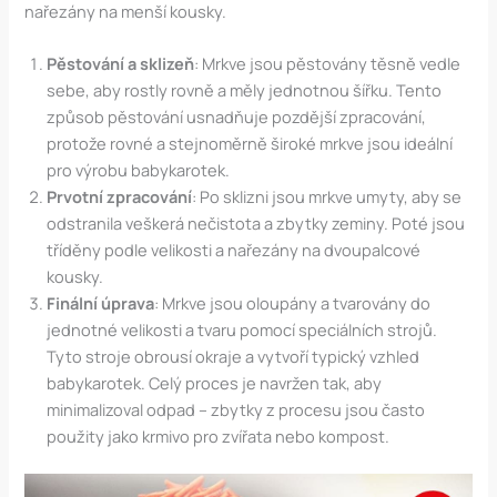
nařezány na menší kousky.
Pěstování a sklizeň
: Mrkve jsou pěstovány těsně vedle
sebe, aby rostly rovně a měly jednotnou šířku. Tento
způsob pěstování usnadňuje pozdější zpracování,
protože rovné a stejnoměrně široké mrkve jsou ideální
pro výrobu babykarotek.
Prvotní zpracování
: Po sklizni jsou mrkve umyty, aby se
odstranila veškerá nečistota a zbytky zeminy. Poté jsou
tříděny podle velikosti a nařezány na dvoupalcové
kousky.
Finální úprava
: Mrkve jsou oloupány a tvarovány do
jednotné velikosti a tvaru pomocí speciálních strojů.
Tyto stroje obrousí okraje a vytvoří typický vzhled
babykarotek. Celý proces je navržen tak, aby
minimalizoval odpad – zbytky z procesu jsou často
použity jako krmivo pro zvířata nebo kompost.