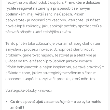
nezbytná pro dlouhodobý úspěch.
Firmy, které dokážou
rychle reagovat na změny a přizpůsobit se novým
podmínkám, mají větší šanci na úspěch.
Příběh
babykarotek je inspirací pro všechny, kteří chtějí přinášet
nové a lepší způsoby, jak uspokojit potřeby spotřebitelů a
zároveň přispět k udržitelnějšímu světu.
Tento příběh také zdůrazňuje význam strategického řízení
a myšlení v procesu inovace. Schopnost identifikovat
problémy, generovat nápady, testovat je a efektivně je
uvádět na trh je zásadní pro úspěch jakékoli inovace.
Příběh babykarotek je nejen inspirativní, ale také praktickým
příkladem toho, jak lze strategickým myšlením a řízením
dosáhnout úspěchu a vytvořit produkt, který mění trh.
Strategické otázky k inovaci
Co dnes považuješ za samozřejmé — a co by to mohlo
změnit?