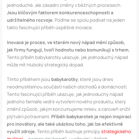
jednoduché, ale zásadní změny v běžných procesech.
Jsou klíčovým faktorem konkurenceschopnosti a
udržitelného rozvoje.
Poďme se spolu podívat na jeden
takto fascinující příběh úspěšné inovace.
Inovace je proces, ve kterém nový nápad mění způsob,
jak firmy fungují, tvoří hodnotu nebo komunikují s trhem.
Tento příběh babykarotky ukazuje, jak jednoduchý nápad
může mít hluboký strategický dopad.
Tímto příběhem jsou
babykarotky
, které jsou dnes
neodmyslitelnou součástí našich obchodů a domácností.
Tento fascinující příběh ukazuje, jak jednoduchý nápad
jednoho farmáře vedl k vytvoření nového produktu, který
změnil způsob, jakým konzumujeme mrkev, a zároveň snížil
plýtvání potravinami.
Příběh babykarotek je nejen inspirací
pro inovátory, ale také ukázkou toho, jak lze efektivně
využít zdroje.
Tento příběh ilustruje principy
strategického
myšlení
— pozorování trendů, uvažování v širších