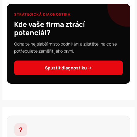
STRATEGICKÁ DIAGNOSTIKA
Kde vaše firma ztrácí
potenciál?
Odhalte nejslabší místo podnikání a zjistěte, na co se
potřebujete zaměřit jako první.
Spustit diagnostiku →
?