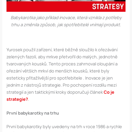
Babykarotka jako příklad inovace, která vznikla z potřeby
trhu a změnila způsob, jak spotřebitelé vnímají produkt.
Yurosek použil zařízení, které běžně sloužilo k ořezávání
zelených fazolí, aby mrkve přetvořil do malých, jednotně
tvarovaných kousků. Tento proces zahrnoval oloupání a
ořezání větších mrkví do menších kousků, které byly
esteticky přitažlivější pro spotřebitele​ . Inovace je jen
jedním z nástrojů strategie. Pro pochopení rozdílu mezi
strategií a jen taktickými kroky doporučuji článek
Co je
strategie?
.
První babykarotky na trhu
První babykarotky byly uvedeny na trh v roce 1986 a rychle