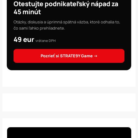
Otestujte podnikateľský nápad za
45 minút
Otázky, diskusia a úprimná spätná väzba, ktoré odhalia to,
čo sami ľahko prehliadnete.
49 eur
vrátane DPH
Pozrieť si STRATE9Y Game →