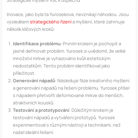
Strategické myšlení: Klíč k úspěchu
Inovace, jako byla ta Yurosekova, nevznikají náhodou. Jsou
výsledkem
strategického řízení
a myšlení, které zahrnuje
několik klíčových kroků:
Identifikace problému
: Prvním krokem je pochopit a
jasně definovat problém. Yurosek si uvědomil, že velké
množství mrkve je vyhazováno kvůli estetickým
nedostatkům. Tento problém identifikoval jako
příležitost.
Generování nápadů
: Následuje fáze kreativního myšlení
a generování nápadů na řešení problému. Yurosek přišel
s nápadem přetvořit deformované mrkve do menších,
atraktivních kousků.
Testování a prototypování
: Důležitým krokem je
testování nápadů a vytváření prototypů. Yurosek
experimentoval s různými nástroji a technikami, než
našel ideální řešení.