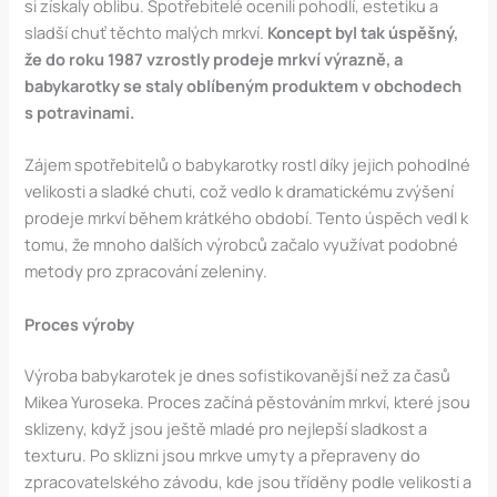
si získaly oblibu. Spotřebitelé ocenili pohodlí, estetiku a
sladší chuť těchto malých mrkví.
Koncept byl tak úspěšný,
že do roku 1987 vzrostly prodeje mrkví výrazně, a
babykarotky se staly oblíbeným produktem v obchodech
s potravinami.
Zájem spotřebitelů o babykarotky rostl díky jejich pohodlné
velikosti a sladké chuti, což vedlo k dramatickému zvýšení
prodeje mrkví během krátkého období. Tento úspěch vedl k
tomu, že mnoho dalších výrobců začalo využívat podobné
metody pro zpracování zeleniny​.
Proces výroby
Výroba babykarotek je dnes sofistikovanější než za časů
Mikea Yuroseka. Proces začíná pěstováním mrkví, které jsou
sklizeny, když jsou ještě mladé pro nejlepší sladkost a
texturu. Po sklizni jsou mrkve umyty a přepraveny do
zpracovatelského závodu, kde jsou tříděny podle velikosti a