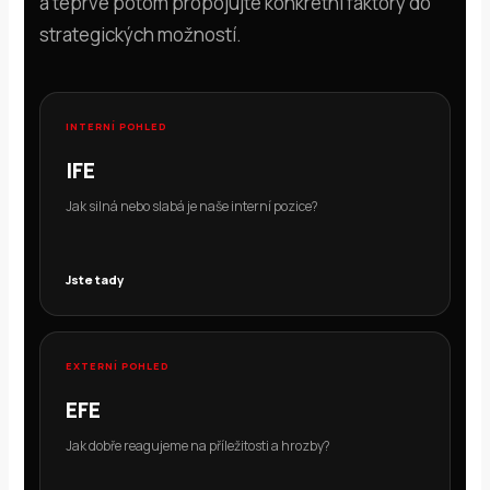
a teprve potom propojujte konkrétní faktory do
strategických možností.
INTERNÍ POHLED
IFE
Jak silná nebo slabá je naše interní pozice?
Jste tady
EXTERNÍ POHLED
EFE
Jak dobře reagujeme na příležitosti a hrozby?