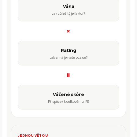
Váha
Jak důležitý je faktor?
×
Rating
Jak silná je naše pozice?
=
Vážené skóre
Příspěvek k celkovému IFE
JEDNOU VĚTOU