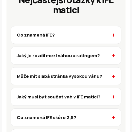
matici
Co znamená IFE?
Jaký je rozdíl mezi váhou a ratingem?
Může mít slabá stránka vysokou váhu?
Jaký musí být součet vah v IFE matici?
Co znamená IFE skóre 2,5?