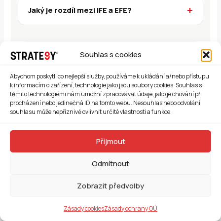
Jaký je rozdíl mezi IFE a EFE?
Souhlas s cookies
ODBORNĚ ZPRACOVALA
Ing. Hana Krchová, Ph.D., MBA
Abychom poskytli co nejlepší služby, používáme k ukládání a/nebo přístupu
k informacím o zařízení, technologie jako jsou soubory cookies. Souhlas s
Vysokoškolská pedagožka strategického a projektového
těmito technologiemi nám umožní zpracovávat údaje, jako je chování při
managementu, autorka knihy Praktický projektový
procházení nebo jedinečná ID na tomto webu. Nesouhlas nebo odvolání
manažment a strategických nástrojů STRATE9Y®.
souhlasu může nepříznivě ovlivnit určité vlastnosti a funkce.
Téma: strategický management
Odborně aktualizováno:
6. července 2026
Příjmout
Odmítnout
Metodická poznámka:
IFE matice převádí expertní hodnocení
Zobrazit předvolby
do strukturovaného číselného rámce. Přesnost výsledku závisí
na kvalitě vstupních faktorů, správném rozlišení váhy a ratingu a
na poctivosti samotného hodnocení. Výpočet podporuje
Zásady cookies
Zásady ochrany OÚ
strategickou diskusi — nenahrazuje ji.