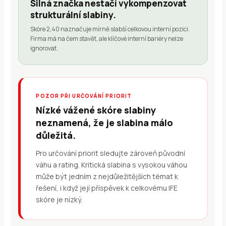
Silná značka nestačí vykompenzovat
strukturální slabiny.
Skóre 2,40 naznačuje mírně slabší celkovou interní pozici.
Firma má na čem stavět, ale klíčové interní bariéry nelze
ignorovat.
POZOR PŘI URČOVÁNÍ PRIORIT
Nízké vážené skóre slabiny
neznamená, že je slabina málo
důležitá.
Pro určování priorit sledujte zároveň původní
váhu a rating. Kritická slabina s vysokou váhou
může být jedním z nejdůležitějších témat k
řešení, i když její příspěvek k celkovému IFE
skóre je nízký.