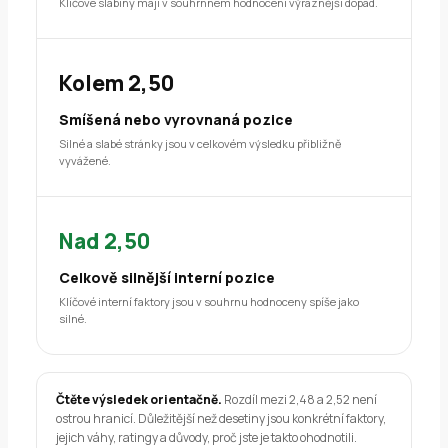
Klíčové slabiny mají v souhrnném hodnocení výraznější dopad.
Kolem 2,50
Smíšená nebo vyrovnaná pozice
Silné a slabé stránky jsou v celkovém výsledku přibližně
vyvážené.
Nad 2,50
Celkově silnější interní pozice
Klíčové interní faktory jsou v souhrnu hodnoceny spíše jako
silné.
Čtěte výsledek orientačně.
Rozdíl mezi 2,48 a 2,52 není
ostrou hranicí. Důležitější než desetiny jsou konkrétní faktory,
jejich váhy, ratingy a důvody, proč jste je takto ohodnotili.