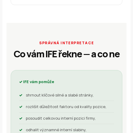
SPRÁVNÁ INTERPRETACE
Co vám IFE řekne — a co ne
✓ IFE vám pomůže
shrnout klíčové silné a slabé stránky,
rozlišit důležitost faktoru od kvality pozice,
posoudit celkovou interní pozici firmy,
odhalit významné interní slabiny,