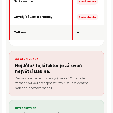
Nízká marže
Slabá stránka
Chybějící CRM a procesy
Slabá stránka
Celkem
—
CO SI VŠIMNOUT
Nejdůležitější faktor je zároveň
největší slabina.
Závislost na majiteli má nejvyšší váhu 0,25, protože
zásadně ovlivňuje schopnost firmy růst. Jako výrazná
slabina ale dostává rating 1.
INTERPRETACE