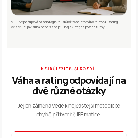
V IFE vyjadřuje váha strategickou důležitost interního faktoru. Rating
vyjadřuje, jak silná nebo slabá je u něj skutečná pozice firmy.
NEJDŮLEŽITĚJŠÍ ROZDÍL
Váha a rating odpovídají na
dvě různé otázky
Jejich záměna vede k nejčastější metodické
chybě při tvorbě IFE matice.