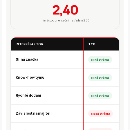
2,40
mírně pod orientačním středem 2,50
INTERNÍ FAKTOR
TYP
Silná značka
Silná stránka
Know-how týmu
Silná stránka
Rychlé dodání
Silná stránka
Závislost na majiteli
Slabá stránka