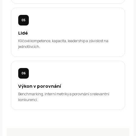
05
Lidé
Klíčové kompetence, kapacita, leadership a závislost na
jednotlivcích.
06
Výkon v porovnání
Benchmarking, interní metriky a porovnání s relevantní
konkurencí.