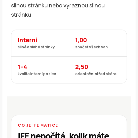
silnou stránku nebo výraznou silnou
stránku.
Interní
1,00
silné a slabé stránky
součet všech vah
1–4
2,50
kvalita interní pozice
orientační střed skóre
CO JE IFE MATICE
IFE nepočítá, kolik máte