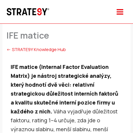
Přeskočit
na
obsah
IFE matice
← STRATE9Y Knowledge Hub
IFE matice (Internal Factor Evaluation
Matrix) je nástroj strategické analýzy,
který hodnotí dvě věci: relativní
strategickou důležitost interních faktorů
a kvalitu skutečné interní pozice firmy u
každého z nich.
Váha vyjadřuje důležitost
faktoru, rating 1–4 určuje, zda jde o
výraznou slabinu, menší slabinu, menší