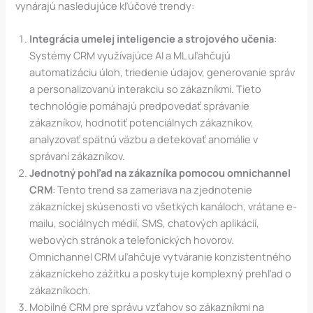
vynárajú nasledujúce kľúčové trendy:
Integrácia umelej inteligencie a strojového učenia
:
Systémy CRM využívajúce AI a ML uľahčujú
automatizáciu úloh, triedenie údajov, generovanie správ
a personalizovanú interakciu so zákazníkmi. Tieto
technológie pomáhajú predpovedať správanie
zákazníkov, hodnotiť potenciálnych zákazníkov,
analyzovať spätnú väzbu a detekovať anomálie v
správaní zákazníkov​
.
Jednotný pohľad na zákazníka pomocou omnichannel
CRM
: Tento trend sa zameriava na zjednotenie
zákazníckej skúsenosti vo všetkých kanáloch, vrátane e-
mailu, sociálnych médií, SMS, chatových aplikácií,
webových stránok a telefonických hovorov.
Omnichannel CRM uľahčuje vytváranie konzistentného
zákazníckeho zážitku a poskytuje komplexný prehľad o
zákazníkoch​
.
Mobilné CRM pre správu vzťahov so zákazníkmi na