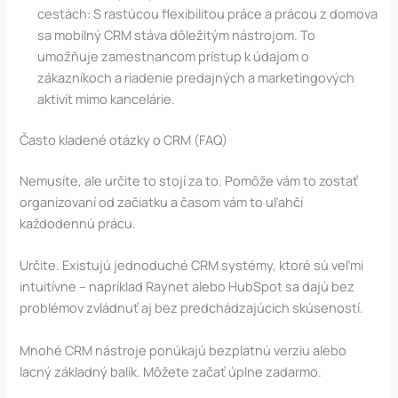
cestách: S rastúcou flexibilitou práce a prácou z domova
sa mobilný CRM stáva dôležitým nástrojom. To
umožňuje zamestnancom prístup k údajom o
zákazníkoch a riadenie predajných a marketingových
aktivít mimo kancelárie.
Často kladené otázky o CRM (FAQ)
Nemusíte, ale určite to stojí za to. Pomôže vám to zostať
organizovaní od začiatku a časom vám to uľahčí
každodennú prácu.
Určite. Existujú jednoduché CRM systémy, ktoré sú veľmi
intuitívne – napríklad Raynet alebo HubSpot sa dajú bez
problémov zvládnuť aj bez predchádzajúcich skúseností.
Mnohé CRM nástroje ponúkajú bezplatnú verziu alebo
lacný základný balík. Môžete začať úplne zadarmo.