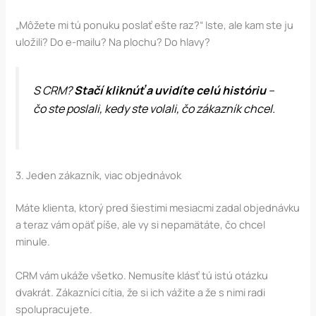
„Môžete mi tú ponuku poslať ešte raz?“ Iste, ale kam ste ju
uložili? Do e-mailu? Na plochu? Do hlavy?
S CRM?
Stačí kliknúť a uvidíte celú históriu
–
čo ste poslali, kedy ste volali, čo zákazník chcel.
3. Jeden zákazník, viac objednávok
Máte klienta, ktorý pred šiestimi mesiacmi zadal objednávku
a teraz vám opäť píše, ale vy si nepamätáte, čo chcel
minule.
CRM vám ukáže všetko. Nemusíte klásť tú istú otázku
dvakrát. Zákazníci cítia, že si ich vážite a že s nimi radi
spolupracujete.