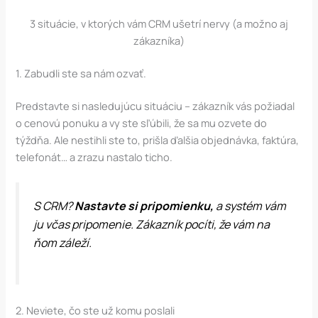
3 situácie, v ktorých vám CRM ušetrí nervy (a možno aj
zákazníka)
1. Zabudli ste sa nám ozvať.
Predstavte si nasledujúcu situáciu – zákazník vás požiadal
o cenovú ponuku a vy ste sľúbili, že sa mu ozvete do
týždňa. Ale nestihli ste to, prišla ďalšia objednávka, faktúra,
telefonát… a zrazu nastalo ticho.
S CRM?
Nastavte si pripomienku,
a systém vám
ju včas pripomenie. Zákazník pocíti, že vám na
ňom záleží.
2. Neviete, čo ste už komu poslali