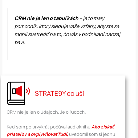
CRM nie je len o tabuľkách
– je to malý
pomocník, ktorý sleduje vaše vzťahy, aby ste sa
mohli sústrediť na to, čo vás v podnikaní naozaj
baví.
STRATE9Y do uší
CRM nie je len o údajoch. Je o ľuďoch.
Keď som po prvýkrát počúval audioknihu
Ako získať
priateľov a ovplyvňovať ľudí,
uvedomil som si jednu