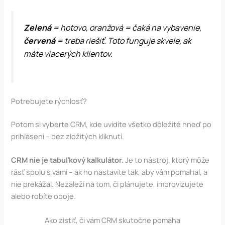
Zelená
= hotovo, oranžová = čaká na vybavenie,
červená
= treba riešiť. Toto funguje skvele, ak
máte viacerých klientov.
Potrebujete rýchlosť?
Potom si vyberte CRM, kde uvidíte všetko dôležité hneď po
prihlásení – bez zložitých kliknutí.
CRM nie je tabuľkový kalkulátor.
Je to nástroj, ktorý môže
rásť spolu s vami – ak ho nastavíte tak, aby vám pomáhal, a
nie prekážal. Nezáleží na tom, či plánujete, improvizujete
alebo robíte oboje.
Ako zistiť, či vám CRM skutočne pomáha