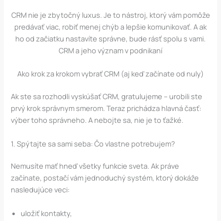
CRM nie je zbytočný luxus. Je to nástroj, ktorý vám pomôže
predávať viac, robiť menej chýb a lepšie komunikovať. A ak
ho od začiatku nastavíte správne, bude rásť spolu s vami.
CRM a jeho význam v podnikaní
Ako krok za krokom vybrať CRM (aj keď začínate od nuly)
Ak ste sa rozhodli vyskúšať CRM, gratulujeme – urobili ste
prvý krok správnym smerom. Teraz prichádza hlavná časť:
výber toho správneho. A nebojte sa, nie je to ťažké.
1. Spýtajte sa sami seba: Čo vlastne potrebujem?
Nemusíte mať hneď všetky funkcie sveta. Ak práve
začínate, postačí vám jednoduchý systém, ktorý dokáže
nasledujúce veci:
uložiť kontakty,