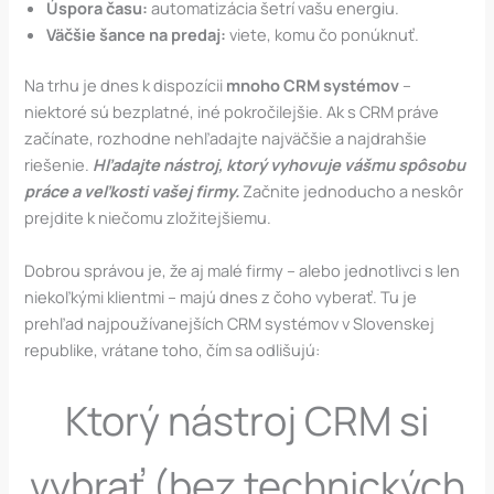
Úspora času:
automatizácia šetrí vašu energiu.
Väčšie šance na predaj:
viete, komu čo ponúknuť.
Na trhu je dnes k dispozícii
mnoho CRM systémov
–
niektoré sú bezplatné, iné pokročilejšie. Ak s CRM práve
začínate, rozhodne nehľadajte najväčšie a najdrahšie
riešenie.
Hľadajte nástroj, ktorý vyhovuje vášmu spôsobu
práce a veľkosti vašej firmy.
Začnite jednoducho a neskôr
prejdite k niečomu zložitejšiemu.
Dobrou správou je, že aj malé firmy – alebo jednotlivci s len
niekoľkými klientmi – majú dnes z čoho vyberať. Tu je
prehľad najpoužívanejších CRM systémov v Slovenskej
republike, vrátane toho, čím sa odlišujú:
Ktorý nástroj CRM si
vybrať (bez technických