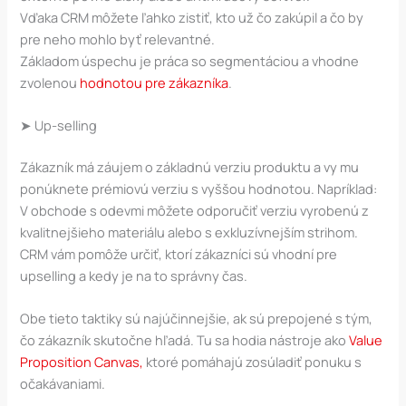
Vďaka CRM môžete ľahko zistiť, kto už čo zakúpil a čo by
pre neho mohlo byť relevantné.
Základom úspechu je práca so segmentáciou a vhodne
zvolenou
hodnotou pre zákazníka
.
➤ Up-selling
Zákazník má záujem o základnú verziu produktu a vy mu
ponúknete prémiovú verziu s vyššou hodnotou. Napríklad:
V obchode s odevmi môžete odporučiť verziu vyrobenú z
kvalitnejšieho materiálu alebo s exkluzívnejším strihom.
CRM vám pomôže určiť, ktorí zákazníci sú vhodní pre
upselling a kedy je na to správny čas.
Obe tieto taktiky sú najúčinnejšie, ak sú prepojené s tým,
čo zákazník skutočne hľadá. Tu sa hodia nástroje ako
Value
Proposition Canvas,
ktoré pomáhajú zosúladiť ponuku s
očakávaniami.