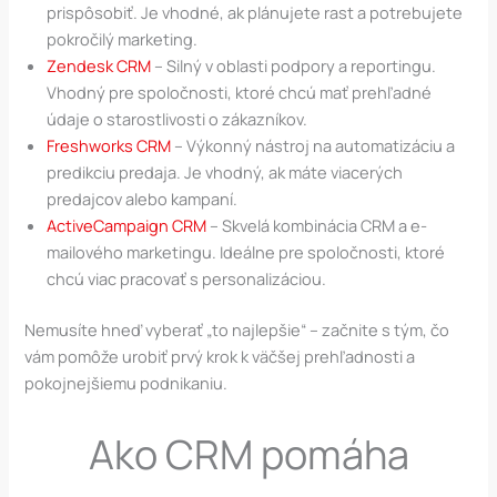
prispôsobiť. Je vhodné, ak plánujete rast a potrebujete
pokročilý marketing.
Zendesk CRM
– Silný v oblasti podpory a reportingu.
Vhodný pre spoločnosti, ktoré chcú mať prehľadné
údaje o starostlivosti o zákazníkov.
Freshworks CRM
– Výkonný nástroj na automatizáciu a
predikciu predaja. Je vhodný, ak máte viacerých
predajcov alebo kampaní.
ActiveCampaign CRM
– Skvelá kombinácia CRM a e-
mailového marketingu. Ideálne pre spoločnosti, ktoré
chcú viac pracovať s personalizáciou.
Nemusíte hneď vyberať „to najlepšie“ – začnite s tým, čo
vám pomôže urobiť prvý krok k väčšej prehľadnosti a
pokojnejšiemu podnikaniu.
Ako CRM pomáha