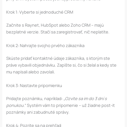
Krok 1: Vyberte si jednoduché CRM
Začnite s Raynet, HubSpot alebo Zoho CRM – majú
bezplatné verzie. Stačí sa zaregistrovať, nič neplatíte.
Krok 2: Nahrajte svojho prvého zákazníka
Skúste pridať kontaktné údaje zákazníka, s ktorým ste
práve vybavili objednávku. Zapíšte si, čo si želal a kedy ste
mu napísali alebo zavolali.
Krok 3: Nastavte pripomienku
Pridajte poznámku, napríklad: „
Ozvite sa im do 3 dní s
ponukou.
“ Systém vám to pripomenie – už žiadne post-it
poznámky ani zabudnuté správy.
Krok 4: Pozrite sa na prehľad