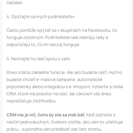
tlačidiel.
4. Opýtajte sa iných podnikateľov
Často pomôže opýtať sa v skupinách na Facebooku, čo
funguje ostatným. Podnikatelia radi zdieľajú rady a
odporúčajú to, čo im naozaj funguje.
5. Nechajte ho rásť spolu s vami
Dnes stačia základné funkcie. Ale ako budete rásť, možno
budete chcieť e-mailové kampane, automatické
pripomienky alebo integráciu s e-shopom. Vyberte si teda
CRM, ktoré má priestor na rast, ale zároveň vás dnes
nepreťažuje zložitosťou.
CRM nie je nič, čoho by ste sa mali báť.
Keď začnete s
niečím jednoduchým, čoskoro zistíte, ako vám to uľahčuje
prácu – a pomáha vám predávať viac bez stresu.