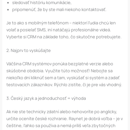
sledovať históriu komunikácie,
pripomenúť, že by ste mali niekoho kontaktovať.
Je to ako s mobilným telefónom – niektorí ľudia chcú len
volať a posielať SMS, iní natáčajú profesionálne videá.
Vyberte si CRM na základe toho, čo skutočne potrebujete.
2. Najprv to vyskúšajte
Väčšina CRM systémov ponúka bezplatné verzie alebo
skúšobné obdobia. Využite túto možnosť! Nebojte sa
niekoľko dní kliknúť sem a tam, vyskúšať si systém a zadať
testovacích zákazníkov. Rýchlo zistíte, či je pre vás vhodný.
3. Český jazyk a jednoduchosť = výhoda
Ak nie ste technicky zdatní alebo nehovoríte po anglicky,
určite oceníte české rozhranie. Raynet je dobrá voľba – je v
češtine, ľahko sa používa a nemá príliš veľa zbytočných