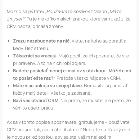
Možno sa pýtate:
„Používam to správne?“
alebo
„Má to
zmysel?“
Tu je niekoľko malých znakov, ktoré vám ukážu, že
CRM naozaj prináša zmeny:
Zrazu nezabudnete na nič.
Viete, na koho sa obrátiť a
kedy. Bez stresu.
Zákazníci sa vracajú.
Majú pocit, že ich poznáte, že ste
pripravený. A to na nich robí dojem.
Budete posielať menej e-mailov s otázkou: „Môžete mi
to poslať ešte raz?“
Pretože všetko nájdete v CRM.
Máte viac pokoja vo svojej hlave.
Nemusíte si pamätať
každý malý detail. Všetko je zapísané.
Baví vás otvárať CRM.
Nie preto, že musíte, ale preto, že
vám to ušetrí prácu.
Ak sa v tomto popise spoznávate, gratulujeme – používate
CRM presne tak, ako máte. A ak nie? Nebojte sa. Každý deň
je novou príležitosťou, aby sa stal vaším najlepším