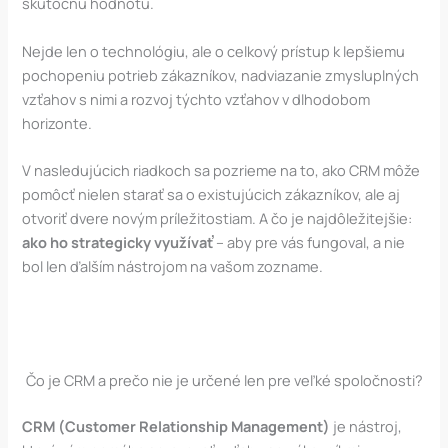
skutočnú hodnotu.
Nejde len o technológiu, ale o celkový prístup k lepšiemu
pochopeniu potrieb zákazníkov, nadviazanie zmysluplných
vzťahov s nimi a rozvoj týchto vzťahov v dlhodobom
horizonte.
V nasledujúcich riadkoch sa pozrieme na to, ako CRM môže
pomôcť nielen starať sa o existujúcich zákazníkov, ale aj
otvoriť dvere novým príležitostiam. A čo je najdôležitejšie:
ako ho strategicky využívať
– aby pre vás fungoval, a nie
bol len ďalším nástrojom na vašom zozname.
Čo je CRM a prečo nie je určené len pre veľké spoločnosti?
CRM (Customer Relationship Management)
je nástroj,