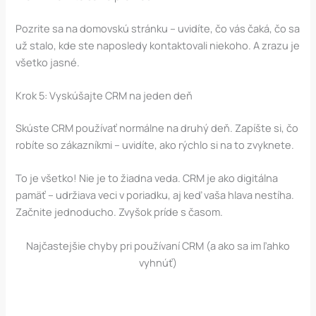
Pozrite sa na domovskú stránku – uvidíte, čo vás čaká, čo sa
už stalo, kde ste naposledy kontaktovali niekoho. A zrazu je
všetko jasné.
Krok 5: Vyskúšajte CRM na jeden deň
Skúste CRM používať normálne na druhý deň. Zapíšte si, čo
robíte so zákazníkmi – uvidíte, ako rýchlo si na to zvyknete.
To je všetko! Nie je to žiadna veda. CRM je ako digitálna
pamäť – udržiava veci v poriadku, aj keď vaša hlava nestíha.
Začnite jednoducho. Zvyšok príde s časom.
Najčastejšie chyby pri používaní CRM (a ako sa im ľahko
vyhnúť)