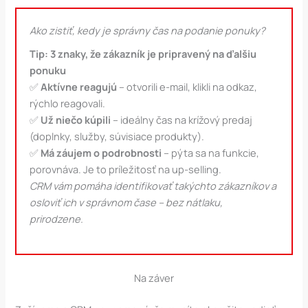
Ako zistiť, kedy je správny čas na podanie ponuky?
Tip: 3 znaky, že zákazník je pripravený na ďalšiu
ponuku
✅
Aktívne reagujú
– otvorili e-mail, klikli na odkaz,
rýchlo reagovali.
✅
Už niečo kúpili
– ideálny čas na krížový predaj
(doplnky, služby, súvisiace produkty).
✅
Má záujem o podrobnosti
– pýta sa na funkcie,
porovnáva. Je to príležitosť na up-selling.
CRM vám pomáha identifikovať takýchto zákazníkov a
osloviť ich v správnom čase – bez nátlaku,
prirodzene.
Na záver