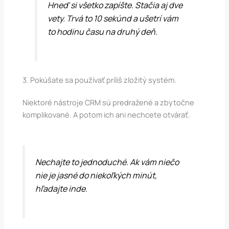
Hneď si všetko zapíšte. Stačia aj dve
vety. Trvá to 10 sekúnd a ušetrí vám
to hodinu času na druhý deň.
3. Pokúšate sa používať príliš zložitý systém.
Niektoré nástroje CRM sú predražené a zbytočne
komplikované. A potom ich ani nechcete otvárať.
Nechajte to jednoduché. Ak vám niečo
nie je jasné do niekoľkých minút,
hľadajte inde.