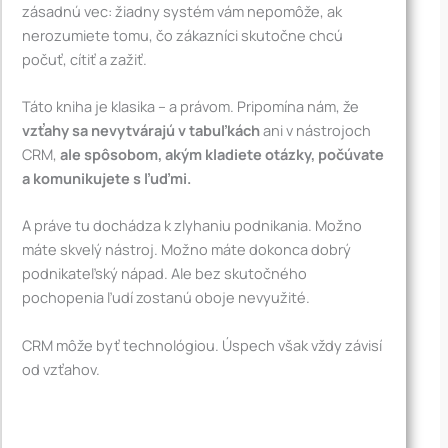
zásadnú vec: žiadny systém vám nepomôže, ak
nerozumiete tomu, čo zákazníci skutočne chcú
počuť, cítiť a zažiť.
Táto kniha je klasika – a právom. Pripomína nám, že
vzťahy sa nevytvárajú v tabuľkách
ani v nástrojoch
CRM,
ale spôsobom, akým kladiete otázky, počúvate
a komunikujete s ľuďmi.
A práve tu dochádza k zlyhaniu podnikania. Možno
máte skvelý nástroj. Možno máte dokonca dobrý
podnikateľský nápad. Ale bez skutočného
pochopenia ľudí zostanú oboje nevyužité.
CRM môže byť technológiou. Úspech však vždy závisí
od vzťahov.