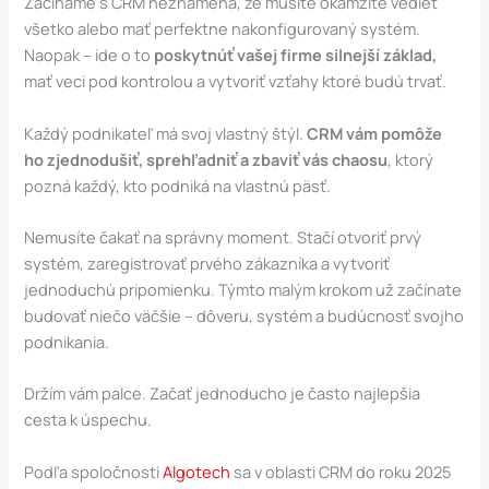
Začíname s CRM neznamená, že musíte okamžite vedieť
všetko alebo mať perfektne nakonfigurovaný systém.
Naopak – ide o to
poskytnúť vašej firme silnejší základ,
mať veci pod kontrolou a vytvoriť vzťahy ktoré budú trvať.
Každý podnikateľ má svoj vlastný štýl.
CRM vám pomôže
ho zjednodušiť, sprehľadniť a zbaviť vás chaosu
, ktorý
pozná každý, kto podniká na vlastnú päsť.
Nemusíte čakať na správny moment. Stačí otvoriť prvý
systém, zaregistrovať prvého zákazníka a vytvoriť
jednoduchú pripomienku. Týmto malým krokom už začínate
budovať niečo väčšie – dôveru, systém a budúcnosť svojho
podnikania.
Držím vám palce. Začať jednoducho je často najlepšia
cesta k úspechu.
Podľa spoločnosti
Algotech
sa v oblasti CRM do roku 2025