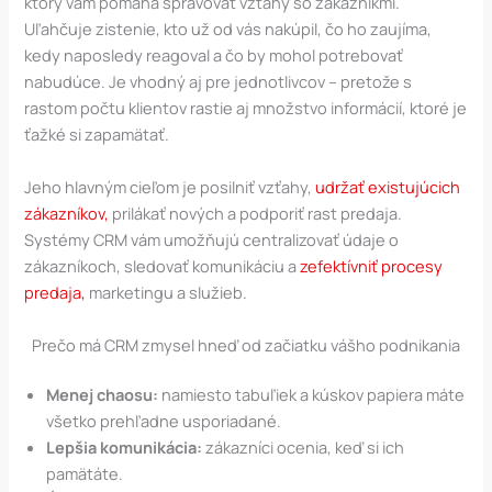
ktorý vám pomáha spravovať vzťahy so zákazníkmi.
Uľahčuje zistenie, kto už od vás nakúpil, čo ho zaujíma,
kedy naposledy reagoval a čo by mohol potrebovať
nabudúce. Je vhodný aj pre jednotlivcov – pretože s
rastom počtu klientov rastie aj množstvo informácií, ktoré je
ťažké si zapamätať.
Jeho hlavným cieľom je posilniť vzťahy,
udržať existujúcich
zákazníkov,
prilákať nových a podporiť rast predaja.
Systémy CRM vám umožňujú centralizovať údaje o
zákazníkoch, sledovať komunikáciu a
zefektívniť procesy
predaja,
marketingu a služieb.
Prečo má CRM zmysel hneď od začiatku vášho podnikania
Menej chaosu:
namiesto tabuľiek a kúskov papiera máte
všetko prehľadne usporiadané.
Lepšia komunikácia:
zákazníci ocenia, keď si ich
pamätáte.