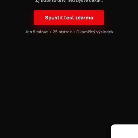
Zjistíte to dřív, než byste čekali.
Spustit test zdarma
Jen 5 minut • 25 otázek • Okamžitý výsledek