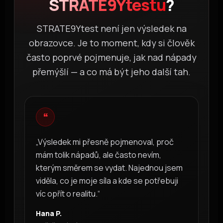
STRATE9Ytestu
?
STRATE9Ytest není jen výsledek na
obrazovce. Je to moment, kdy si člověk
často poprvé pojmenuje, jak nad nápady
přemýšlí — a co má být jeho další tah.
“
„Výsledek mi přesně pojmenoval, proč
mám tolik nápadů, ale často nevím,
kterým směrem se vydat. Najednou jsem
viděla, co je moje síla a kde se potřebuji
víc opřít o realitu.“
Hana P.