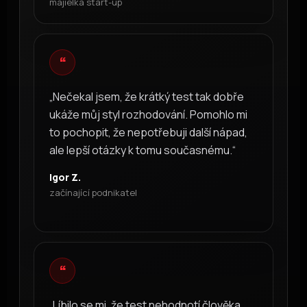
majielka start-up
“
„Nečekal jsem, že krátký test tak dobře
ukáže můj styl rozhodování. Pomohlo mi
to pochopit, že nepotřebuji další nápad,
ale lepší otázky k tomu současnému.“
Igor Z.
začínající podnikatel
“
„Líbilo se mi, že test nehodnotí člověka