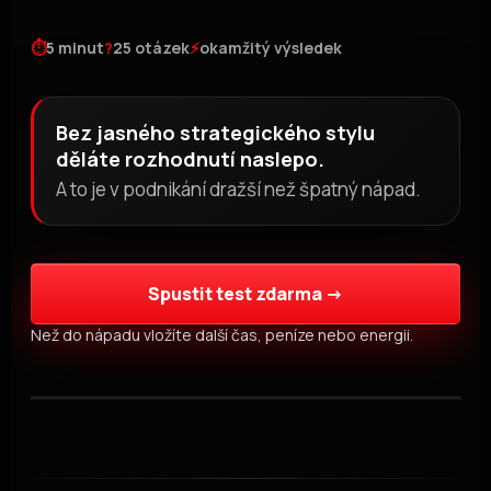
⏱
5 minut
?
25 otázek
⚡
okamžitý výsledek
Bez jasného strategického stylu
děláte rozhodnutí naslepo.
A to je v podnikání dražší než špatný nápad.
Spustit test zdarma →
Než do nápadu vložíte další čas, peníze nebo energii.