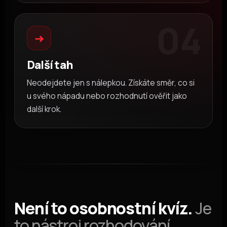
04
➜
Další tah
Neodejdete jen s nálepkou. Získáte směr, co si
u svého nápadu nebo rozhodnutí ověřit jako
další krok.
Není to osobnostní kvíz.
Je
to nástroj rozhodování.