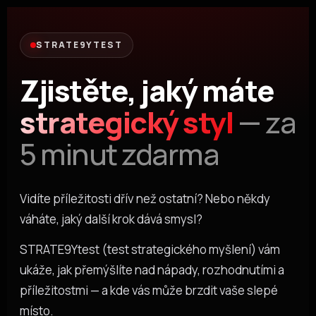
Přeskočit
na
obsah
STRATE9YTEST
Zjistěte, jaký máte
strategický styl
— za
5 minut zdarma
Vidíte příležitosti dřív než ostatní? Nebo někdy
váháte, jaký další krok dává smysl?
STRATE9Ytest (test strategického myšlení) vám
ukáže, jak přemýšlíte nad nápady, rozhodnutími a
příležitostmi — a kde vás může brzdit vaše slepé
místo.