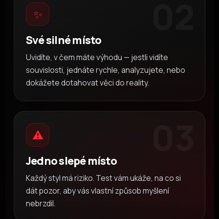
02
✨
Své silné místo
Uvidíte, v čem máte výhodu — jestli vidíte
souvislosti, jednáte rychle, analyzujete, nebo
dokážete dotahovat věci do reality.
03
⚠️
Jedno slepé místo
Každý styl má riziko. Test vám ukáže, na co si
dát pozor, aby vás vlastní způsob myšlení
nebrzdil.