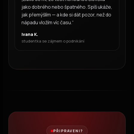
jako dobrého nebo špatného. Spíš ukáže,
jak přemýšlím — a kde si dát pozor, než do
nápadu vložím víc času.“
Ivana K.
studentka se zájmem o podnikání
PŘIPRAVENI?