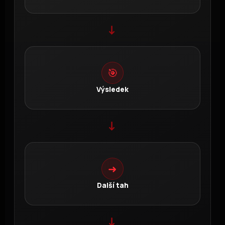
→
🎯
Výsledek
→
➜
Další tah
→