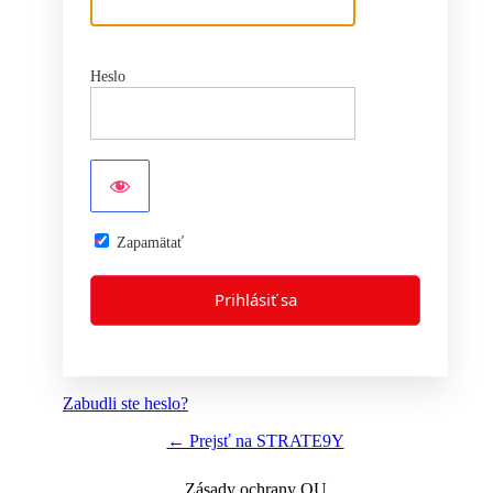
Heslo
Zapamätať
Zabudli ste heslo?
← Prejsť na STRATE9Y
Zásady ochrany OU